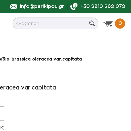
info@perikipou.gr
+30 2810 262 072
0
0
διο-Brassica oleracea var.capitata
ά
σης
Συνδεσμολογία Φις
υτά
νες
eracea var.capitata
Συνδεσμολογία Lock
ροι Σωλήνες
Συνδεσμολογία Κοχλιωτά
Διάφορα εξαρτήματα
συνδεσμολογίας
ις