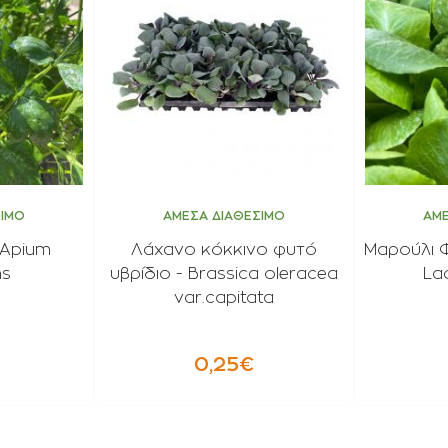
ΣΙΜΟ
ΑΜΕΣΑ ΔΙΑΘΕΣΙΜΟ
ΑΜΕ
 Apium
Λάχανο κόκκινο φυτό
Μαρούλι Φ
ns
υβρίδιο - Brassica oleracea
La
var.capitata
0,25€