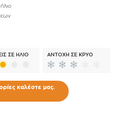
 ήλιο
Σταλάκτες - μπεκ
σεων
Ρακόρ - πιστόλια βρύσης -
ανέμες
ΙΣ ΣΕ ΗΛΙΟ
ΑΝΤΟΧΗ ΣΕ ΚΡΥΟ
ρίες καλέστε μας.