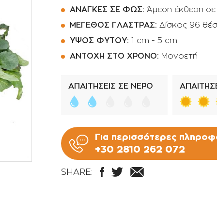
Ποτιστήρια
Φοινικοειδή
ΑΝΑΓΚΕΣ ΣΕ ΦΩΣ:
Άμεση έκθεση σε
ΜΕΓΕΘΟΣ ΓΛΑΣΤΡΑΣ:
Δίσκος 96 θέ
Πριόνια Χειρός
Αρωματικά φυτά -
Βότανα
ΥΨΟΣ ΦΥΤΟΥ:
1 cm - 5 cm
Αναρριχώμενα φυτά
ΑΝΤΟΧΗ ΣΤΟ ΧΡΟΝΟ:
Μονοετή
Βολβοί πολυετής
ΑΠΑΙΤΗΣΕΙΣ ΣΕ ΝΕΡΟ
ΑΠΑΙΤΗΣΕ
Κρεμοκλαδή φυτά
Αγροστώδη
Φτέρες
Για περισσότερες πληροφο
+30 2810 262 072
SHARE: