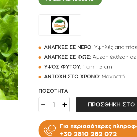
Ποτιστήρια
Φοινικοειδή
Πριόνια Χειρός
Αρωματικά φυτά -
Βότανα
Αναρριχώμενα φυτά
Βολβοί πολυετής
ΑΝΑΓΚΕΣ ΣΕ ΝΕΡΟ:
Υψηλές απαιτήσε
Κρεμοκλαδή φυτά
ΑΝΑΓΚΕΣ ΣΕ ΦΩΣ:
Άμεση έκθεση σε
ΥΨΟΣ ΦΥΤΟΥ:
1 cm - 5 cm
Αγροστώδη
ΑΝΤΟΧΗ ΣΤΟ ΧΡΟΝΟ:
Μονοετή
Φτέρες
ΠΟΣΟΤΗΤΑ
ΠΡΟΣΘΗΚΗ ΣΤΟ 
Για περισσότερες πληροφο
+30 2810 262 072