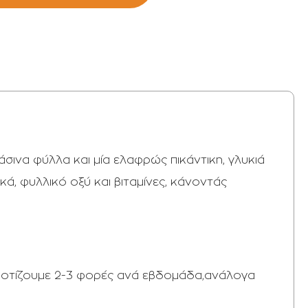
σινα φύλλα και μία ελαφρώς πικάντικη, γλυκιά
ά, φυλλικό οξύ και βιταμίνες, κάνοντάς
 ποτίζουμε 2-3 φορές ανά εβδομάδα,ανάλογα