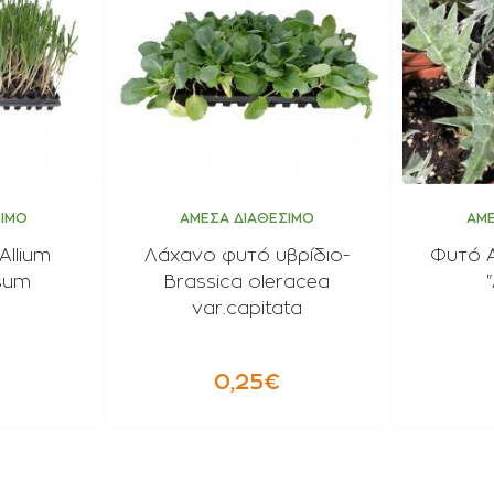
ΣΙΜΟ
ΑΜΕΣΑ ΔΙΑΘΕΣΙΜΟ
ΑΜΕ
Allium
Λάχανο φυτό υβρίδιο-
Φυτό Α
sum
Brassica oleracea
var.capitata
0,25€