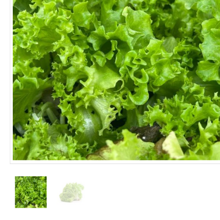
ΦΑΡΜΑΚΑ
ΛΙΠΑΣΜΑΤΑ
ΣΠΟΡΟΙ - ΒΟΛΒΟΙ
ΠΟΤΙΣΜΑ
ΕΙΔΗ ΚΗΠΟΥ
ΣΥΣΚΕΥΑΣΙΑ - ΑΠΟΘΗΚΕΥΣΗ- ΕΙΔΗ
ΟΙΝΟΠΟΙΪΑΣ- ΕΙΔΗ ΕΛΑΙΟΣΥΛΛΟΓΗΣ
ΔΙΑΚΟΣΜΗΣΗ ΦΥΤΩΝ
ΦΥΤΟΧΩΜΑΤΑ - ΕΔΑΦΟΒΕΛΤΙΩΤΙΚΑ
ΕΙΔΗ ΚΟΙΜΗΤΗΡΙΟΥ