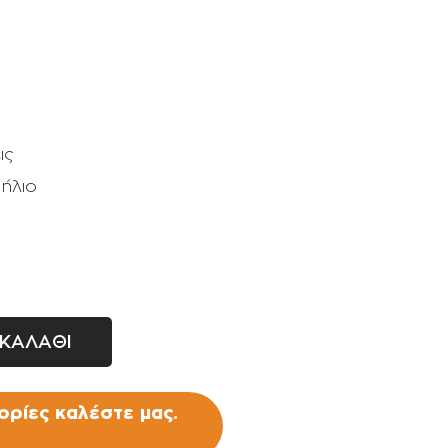
Σταλάκτες - μπεκ
Ρακόρ - πιστόλια βρύσης -
ανέμες
ις
 ήλιο
ΚΑΛΑΘΙ
ρίες καλέστε μας.