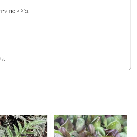
ν ποικιλία.
ν.