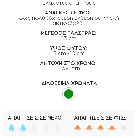
Ελάχιστες απαιτήσεις
ΟΡΟΙ ΧΡΗΣΗΣ
ΑΝΑΓΚΕΣ ΣΕ ΦΩΣ:
ΕΠΙΚΟΙΝΩΝΙΑ
φως πολύ (όχι άμεση έκθεση σε ηλιακή
ακτινοβολία)
ΠΟΛΙΤΙΚΗ ΑΠΟΡΡΗΤΟΥ
ΜΕΓΕΘΟΣ ΓΛΑΣΤΡΑΣ:
ΠΟΛΙΤΙΚΗ COOKIES
13 cm
ΥΨΟΣ ΦΥΤΟΥ:
ΕΠΙΣΤΡΟΦΕΣ ΠΡΟΪΟΝΤΩΝ
5 cm -10 cm
ΤΡΟΠΟΙ ΠΛΗΡΩΜΗΣ
ΑΝΤΟΧΗ ΣΤΟ ΧΡΟΝΟ:
Πολυετή
ΟΡΟΙ ΜΕΤΑΦΟΡΙΚΩΝ
ΑΣΦΑΛΕΙΑ ΣΥΝΑΛΛΑΓΩΝ
ΔΙΑΘΕΣΙΜΑ ΧΡΩΜΑΤΑ
ΑΠΟΣΤΟΛΗ ΠΡΟΪΟΝΤΩΝ
ΑΠΑΙΤΗΣΕΙΣ ΣΕ ΝΕΡΟ
ΑΠΑΙΤΗΣΕΙΣ ΣΕ ΦΩΣ