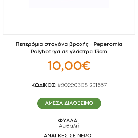
ΣΠΟΡΟΙ - ΒΟΛΒΟΙ
ΠΟΤΙΣΜΑ
ΕΙΔΗ ΚΗΠΟΥ
Πεπερόμια σταγόνα βροχής - Peperomia
Polybotrya σε γλάστρα 13cm
ΣΥΣΚΕΥΑΣΙΑ - ΑΠΟΘΗΚΕΥΣΗ- ΕΙΔΗ
ΟΙΝΟΠΟΙΪΑΣ- ΕΙΔΗ ΕΛΑΙΟΣΥΛΛΟΓΗΣ
10,00€
ΔΙΑΚΟΣΜΗΣΗ ΦΥΤΩΝ
ΚΩΔΙΚΟΣ
: #20220308 231657
ΦΥΤΟΧΩΜΑΤΑ - ΕΔΑΦΟΒΕΛΤΙΩΤΙΚΑ
ΑΜΕΣΑ ΔΙΑΘΕΣΙΜΟ
ΕΙΔΗ ΚΟΙΜΗΤΗΡΙΟΥ
ΦΥΛΛΑ:
ΣΧΕΤΙΚΑ ΜΕ ΜΑΣ
Αειθαλή
ΣΥΜΒΟΥΛΕΣ
ΑΝΑΓΚΕΣ ΣΕ ΝΕΡΟ: