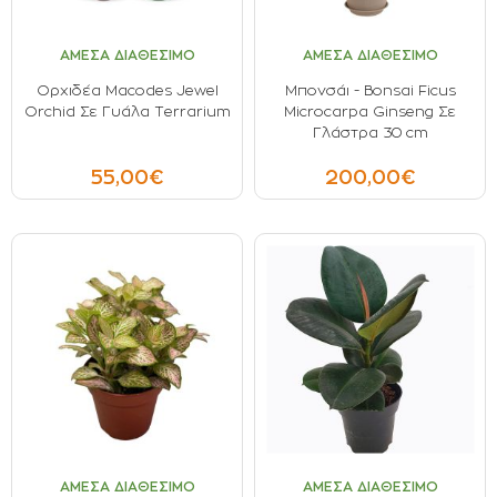
26 Cm (1)
ΟΡΟΙ ΧΡΗΣΗΣ
ΑΜΕΣΑ ΔΙΑΘΕΣΙΜΟ
ΑΜΕΣΑ ΔΙΑΘΕΣΙΜΟ
28 Cm (3)
ΕΠΙΚΟΙΝΩΝΙΑ
Ορχιδέα Macodes Jewel
Μπονσάι - Bonsai Ficus
ΠΟΛΙΤΙΚΗ ΑΠΟΡΡΗΤΟΥ
Orchid Σε Γυάλα Terrarium
Microcarpa Ginseng Σε
Γλάστρα 30 cm
ΠΟΛΙΤΙΚΗ COOKIES
ΕΠΙΣΤΡΟΦΕΣ ΠΡΟΪΟΝΤΩΝ
55,00€
200,00€
ΤΡΟΠΟΙ ΠΛΗΡΩΜΗΣ
ΟΡΟΙ ΜΕΤΑΦΟΡΙΚΩΝ
ΑΣΦΑΛΕΙΑ ΣΥΝΑΛΛΑΓΩΝ
ΑΠΟΣΤΟΛΗ ΠΡΟΪΟΝΤΩΝ
ΑΜΕΣΑ ΔΙΑΘΕΣΙΜΟ
ΑΜΕΣΑ ΔΙΑΘΕΣΙΜΟ