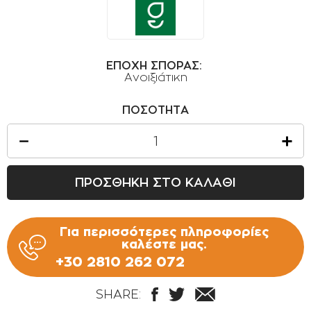
ΟΡΟΙ ΧΡΗΣΗΣ
ΕΠΙΚΟΙΝΩΝΙΑ
ΠΟΛΙΤΙΚΗ ΑΠΟΡΡΗΤΟΥ
ΕΠΟΧΗ ΣΠΟΡΑΣ:
Ανοιξιάτικη
ΠΟΛΙΤΙΚΗ COOKIES
ΕΠΙΣΤΡΟΦΕΣ ΠΡΟΪΟΝΤΩΝ
ΠΟΣΟΤΗΤΑ
ΤΡΟΠΟΙ ΠΛΗΡΩΜΗΣ
ΟΡΟΙ ΜΕΤΑΦΟΡΙΚΩΝ
ΠΡΟΣΘΗΚΗ ΣΤΟ ΚΑΛΑΘΙ
ΑΣΦΑΛΕΙΑ ΣΥΝΑΛΛΑΓΩΝ
ΑΠΟΣΤΟΛΗ ΠΡΟΪΟΝΤΩΝ
Για περισσότερες πληροφορίες
καλέστε μας.
+30 2810 262 072
SHARE: