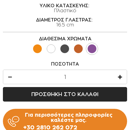
ΟΡΟΙ ΧΡΗΣΗΣ
ΥΛΙΚΟ ΚΑΤΑΣΚΕΥΗΣ:
Πλαστικό
ΕΠΙΚΟΙΝΩΝΙΑ
ΔΙΑΜΕΤΡΟΣ ΓΛΑΣΤΡΑΣ:
16.5 cm
ΠΟΛΙΤΙΚΗ ΑΠΟΡΡΗΤΟΥ
ΠΟΛΙΤΙΚΗ COOKIES
ΔΙΑΘΕΣΙΜΑ ΧΡΩΜΑΤΑ
ΕΠΙΣΤΡΟΦΕΣ ΠΡΟΪΟΝΤΩΝ
ΤΡΟΠΟΙ ΠΛΗΡΩΜΗΣ
ΠΟΣΟΤΗΤΑ
ΟΡΟΙ ΜΕΤΑΦΟΡΙΚΩΝ
ΑΣΦΑΛΕΙΑ ΣΥΝΑΛΛΑΓΩΝ
ΑΠΟΣΤΟΛΗ ΠΡΟΪΟΝΤΩΝ
ΠΡΟΣΘΗΚΗ ΣΤΟ ΚΑΛΑΘΙ
Για περισσότερες πληροφορίες
καλέστε μας.
+30 2810 262 072