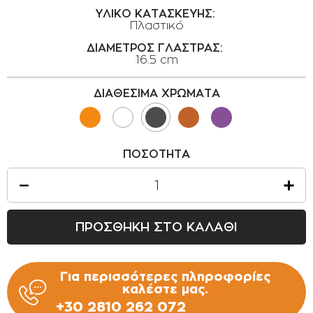
ΟΡΟΙ ΧΡΗΣΗΣ
ΥΛΙΚΟ ΚΑΤΑΣΚΕΥΗΣ:
Πλαστικό
ΕΠΙΚΟΙΝΩΝΙΑ
ΔΙΑΜΕΤΡΟΣ ΓΛΑΣΤΡΑΣ:
16.5 cm
ΠΟΛΙΤΙΚΗ ΑΠΟΡΡΗΤΟΥ
ΠΟΛΙΤΙΚΗ COOKIES
ΔΙΑΘΕΣΙΜΑ ΧΡΩΜΑΤΑ
ΕΠΙΣΤΡΟΦΕΣ ΠΡΟΪΟΝΤΩΝ
ΤΡΟΠΟΙ ΠΛΗΡΩΜΗΣ
ΠΟΣΟΤΗΤΑ
ΟΡΟΙ ΜΕΤΑΦΟΡΙΚΩΝ
ΑΣΦΑΛΕΙΑ ΣΥΝΑΛΛΑΓΩΝ
ΑΠΟΣΤΟΛΗ ΠΡΟΪΟΝΤΩΝ
ΠΡΟΣΘΗΚΗ ΣΤΟ ΚΑΛΑΘΙ
Για περισσότερες πληροφορίες
καλέστε μας.
+30 2810 262 072