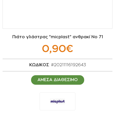
ΣΠΟΡΟΙ - ΒΟΛΒΟΙ
ΠΟΤΙΣΜΑ
ΕΙΔΗ ΚΗΠΟΥ
Πιάτο γλάστρας "micplast" ανθρακί Νο 71
ΣΥΣΚΕΥΑΣΙΑ - ΑΠΟΘΗΚΕΥΣΗ- ΕΙΔΗ
0,90€
ΟΙΝΟΠΟΙΪΑΣ- ΕΙΔΗ ΕΛΑΙΟΣΥΛΛΟΓΗΣ
ΔΙΑΚΟΣΜΗΣΗ ΦΥΤΩΝ
ΚΩΔΙΚΟΣ
: #20211116192643
ΦΥΤΟΧΩΜΑΤΑ - ΕΔΑΦΟΒΕΛΤΙΩΤΙΚΑ
ΑΜΕΣΑ ΔΙΑΘΕΣΙΜΟ
ΕΙΔΗ ΚΟΙΜΗΤΗΡΙΟΥ
ΣΧΕΤΙΚΑ ΜΕ ΜΑΣ
ΣΥΜΒΟΥΛΕΣ