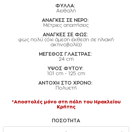
ΟΡΟΙ ΧΡΗΣΗΣ
ΦΥΛΛΑ:
Αειθαλή
ΕΠΙΚΟΙΝΩΝΙΑ
ΑΝΑΓΚΕΣ ΣΕ ΝΕΡΟ:
Μέτριες απαιτήσεις
ΠΟΛΙΤΙΚΗ ΑΠΟΡΡΗΤΟΥ
ΑΝΑΓΚΕΣ ΣΕ ΦΩΣ:
ΠΟΛΙΤΙΚΗ COOKIES
φως πολύ (όχι άμεση έκθεση σε ηλιακή
ακτινοβολία)
ΕΠΙΣΤΡΟΦΕΣ ΠΡΟΪΟΝΤΩΝ
ΜΕΓΕΘΟΣ ΓΛΑΣΤΡΑΣ:
ΤΡΟΠΟΙ ΠΛΗΡΩΜΗΣ
24 cm
ΟΡΟΙ ΜΕΤΑΦΟΡΙΚΩΝ
ΥΨΟΣ ΦΥΤΟΥ:
101 cm - 125 cm
ΑΣΦΑΛΕΙΑ ΣΥΝΑΛΛΑΓΩΝ
ΑΝΤΟΧΗ ΣΤΟ ΧΡΟΝΟ:
ΑΠΟΣΤΟΛΗ ΠΡΟΪΟΝΤΩΝ
Πολυετή
*Αποστολές μόνο στη πόλη του Ηρακλείου
Κρήτης
ΠΟΣΟΤΗΤΑ