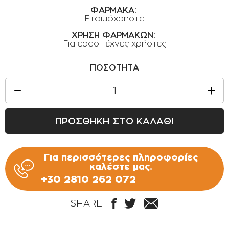
ΟΡΟΙ ΧΡΗΣΗΣ
ΦΑΡΜΑΚΑ:
Ετοιμόχρηστα
ΕΠΙΚΟΙΝΩΝΙΑ
ΧΡΗΣΗ ΦΑΡΜΑΚΩΝ:
Για ερασιτέχνες χρήστες
ΠΟΛΙΤΙΚΗ ΑΠΟΡΡΗΤΟΥ
ΠΟΛΙΤΙΚΗ COOKIES
ΠΟΣΟΤΗΤΑ
ΕΠΙΣΤΡΟΦΕΣ ΠΡΟΪΟΝΤΩΝ
ΤΡΟΠΟΙ ΠΛΗΡΩΜΗΣ
ΟΡΟΙ ΜΕΤΑΦΟΡΙΚΩΝ
ΠΡΟΣΘΗΚΗ ΣΤΟ ΚΑΛΑΘΙ
ΑΣΦΑΛΕΙΑ ΣΥΝΑΛΛΑΓΩΝ
ΑΠΟΣΤΟΛΗ ΠΡΟΪΟΝΤΩΝ
Για περισσότερες πληροφορίες
καλέστε μας.
+30 2810 262 072
SHARE: