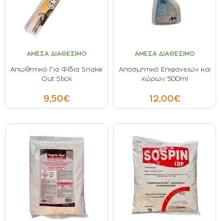
ΣΠΟΡΟΙ - ΒΟΛΒΟΙ
ΠΟΤΙΣΜΑ
ΑΜΕΣΑ ΔΙΑΘΕΣΙΜΟ
ΑΜΕΣΑ ΔΙΑΘΕΣΙΜΟ
ΕΙΔΗ ΚΗΠΟΥ
Aπωθητικό Για Φίδια Snake
Αποσμητικό Επιφανειών και
Out Stick
χώρων 500ml
ΣΥΣΚΕΥΑΣΙΑ - ΑΠΟΘΗΚΕΥΣΗ- ΕΙΔΗ
ΟΙΝΟΠΟΙΪΑΣ- ΕΙΔΗ ΕΛΑΙΟΣΥΛΛΟΓΗΣ
9,50€
12,00€
ΔΙΑΚΟΣΜΗΣΗ ΦΥΤΩΝ
ΦΥΤΟΧΩΜΑΤΑ - ΕΔΑΦΟΒΕΛΤΙΩΤΙΚΑ
ΕΙΔΗ ΚΟΙΜΗΤΗΡΙΟΥ
ΣΧΕΤΙΚΑ ΜΕ ΜΑΣ
ΣΥΜΒΟΥΛΕΣ