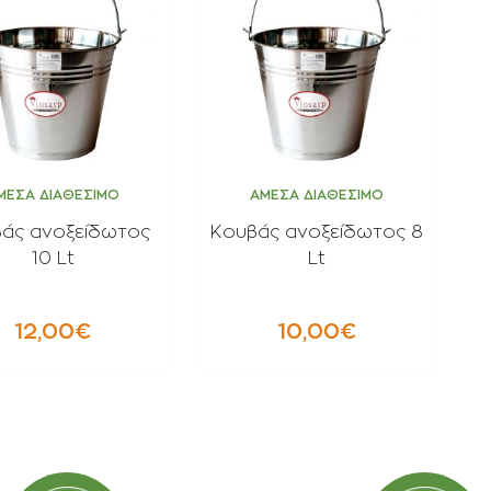
Ποτιστήρια
Φοινικοειδή
Πριόνια Χειρός
Αρωματικά φυτά -
Βότανα
Αναρριχώμενα φυτά
Βολβοί πολυετής
ΜΕΣΑ ΔΙΑΘΕΣΙΜΟ
ΑΜΕΣΑ ΔΙΑΘΕΣΙΜΟ
Κρεμοκλαδή φυτά
άς ανοξείδωτος
Κουβάς ανοξείδωτος 8
Αγροστώδη
10 Lt
Lt
Φτέρες
12,00€
10,00€