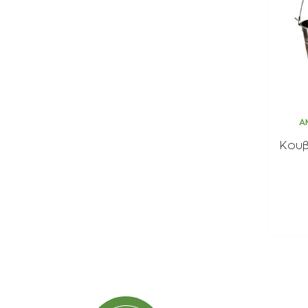
ΦΑΡΜΑΚΑ
ΛΙΠΑΣΜΑΤΑ
ΣΠΟΡΟΙ - ΒΟΛΒΟΙ
ΠΟΤΙΣΜΑ
Α
Κουβ
ΕΙΔΗ ΚΗΠΟΥ
ΣΥΣΚΕΥΑΣΙΑ - ΑΠΟΘΗΚΕΥΣΗ- ΕΙΔΗ
ΟΙΝΟΠΟΙΪΑΣ- ΕΙΔΗ ΕΛΑΙΟΣΥΛΛΟΓΗΣ
ΔΙΑΚΟΣΜΗΣΗ ΦΥΤΩΝ
ΦΥΤΟΧΩΜΑΤΑ - ΕΔΑΦΟΒΕΛΤΙΩΤΙΚΑ
ΕΙΔΗ ΚΟΙΜΗΤΗΡΙΟΥ