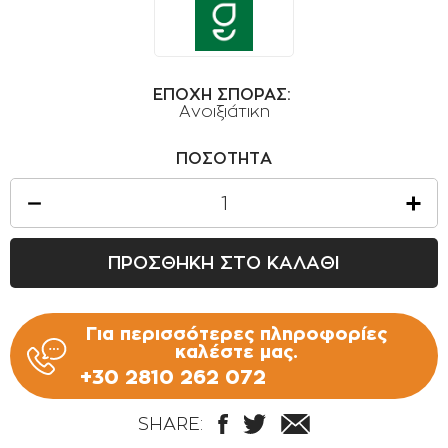
ΟΡΟΙ ΧΡΗΣΗΣ
ΕΠΙΚΟΙΝΩΝΙΑ
ΠΟΛΙΤΙΚΗ ΑΠΟΡΡΗΤΟΥ
ΕΠΟΧΗ ΣΠΟΡΑΣ:
Ανοιξιάτικη
ΠΟΛΙΤΙΚΗ COOKIES
ΕΠΙΣΤΡΟΦΕΣ ΠΡΟΪΟΝΤΩΝ
ΠΟΣΟΤΗΤΑ
ΤΡΟΠΟΙ ΠΛΗΡΩΜΗΣ
ΟΡΟΙ ΜΕΤΑΦΟΡΙΚΩΝ
ΠΡΟΣΘΗΚΗ ΣΤΟ ΚΑΛΑΘΙ
ΑΣΦΑΛΕΙΑ ΣΥΝΑΛΛΑΓΩΝ
ΑΠΟΣΤΟΛΗ ΠΡΟΪΟΝΤΩΝ
Για περισσότερες πληροφορίες
καλέστε μας.
+30 2810 262 072
SHARE: