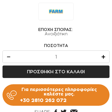
ΟΡΟΙ ΧΡΗΣΗΣ
ΕΠΙΚΟΙΝΩΝΙΑ
ΠΟΛΙΤΙΚΗ ΑΠΟΡΡΗΤΟΥ
ΕΠΟΧΗ ΣΠΟΡΑΣ:
ΠΟΛΙΤΙΚΗ COOKIES
Ανοιξιάτικη
ΕΠΙΣΤΡΟΦΕΣ ΠΡΟΪΟΝΤΩΝ
ΠΟΣΟΤΗΤΑ
ΤΡΟΠΟΙ ΠΛΗΡΩΜΗΣ
ΟΡΟΙ ΜΕΤΑΦΟΡΙΚΩΝ
ΑΣΦΑΛΕΙΑ ΣΥΝΑΛΛΑΓΩΝ
ΠΡΟΣΘΗΚΗ ΣΤΟ ΚΑΛΑΘΙ
ΑΠΟΣΤΟΛΗ ΠΡΟΪΟΝΤΩΝ
Για περισσότερες πληροφορίες
καλέστε μας.
+30 2810 262 072
SHARE: