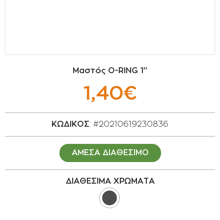
ΣΠΟΡΟΙ - ΒΟΛΒΟΙ
ΠΟΤΙΣΜΑ
ΕΙΔΗ ΚΗΠΟΥ
Μαστός O-RING 1''
ΣΥΣΚΕΥΑΣΙΑ - ΑΠΟΘΗΚΕΥΣΗ- ΕΙΔΗ
1,40€
ΟΙΝΟΠΟΙΪΑΣ- ΕΙΔΗ ΕΛΑΙΟΣΥΛΛΟΓΗΣ
ΔΙΑΚΟΣΜΗΣΗ ΦΥΤΩΝ
ΚΩΔΙΚΟΣ
: #20210619230836
ΦΥΤΟΧΩΜΑΤΑ - ΕΔΑΦΟΒΕΛΤΙΩΤΙΚΑ
ΑΜΕΣΑ ΔΙΑΘΕΣΙΜΟ
ΕΙΔΗ ΚΟΙΜΗΤΗΡΙΟΥ
ΔΙΑΘΕΣΙΜΑ ΧΡΩΜΑΤΑ
ΣΧΕΤΙΚΑ ΜΕ ΜΑΣ
ΣΥΜΒΟΥΛΕΣ