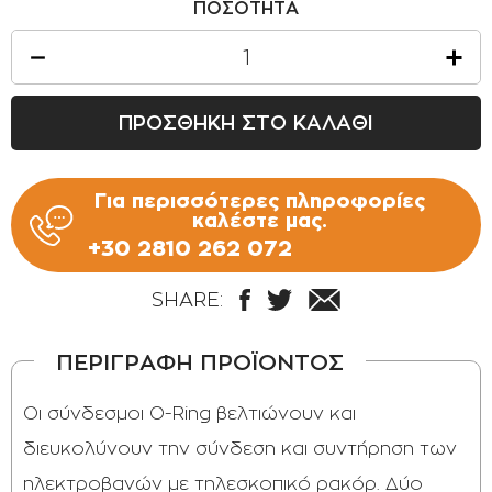
ΠΟΣΟΤΗΤΑ
ΟΡΟΙ ΧΡΗΣΗΣ
ΕΠΙΚΟΙΝΩΝΙΑ
ΠΟΛΙΤΙΚΗ ΑΠΟΡΡΗΤΟΥ
ΠΡΟΣΘΗΚΗ ΣΤΟ ΚΑΛΑΘΙ
ΠΟΛΙΤΙΚΗ COOKIES
ΕΠΙΣΤΡΟΦΕΣ ΠΡΟΪΟΝΤΩΝ
Για περισσότερες πληροφορίες
ΤΡΟΠΟΙ ΠΛΗΡΩΜΗΣ
καλέστε μας.
+30 2810 262 072
ΟΡΟΙ ΜΕΤΑΦΟΡΙΚΩΝ
ΑΣΦΑΛΕΙΑ ΣΥΝΑΛΛΑΓΩΝ
SHARE:
ΑΠΟΣΤΟΛΗ ΠΡΟΪΟΝΤΩΝ
ΠΕΡΙΓΡΑΦΗ ΠΡΟΪΟΝΤΟΣ
Οι σύνδεσμοι O-Ring βελτιώνουν και
διευκολύνουν την σύνδεση και συντήρηση των
ηλεκτροβανών µε τηλεσκοπικό ρακόρ. ∆ύο