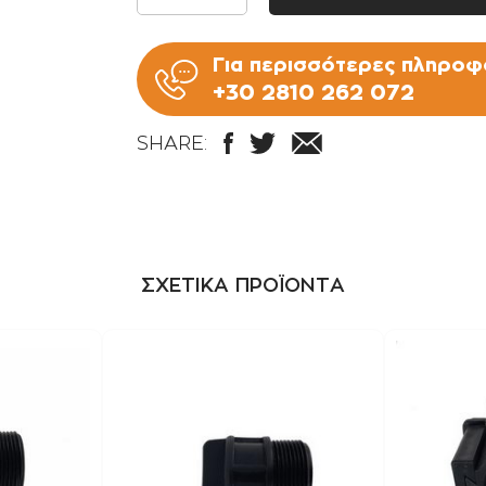
1" Χ 3/4" / 0,00€
Για περισσότερες πληροφο
11/4" Χ 1" / +0,85€
+30 2810 262 072
11/2" Χ 1" / +1,05€
SHARE:
11/2" Χ 11/4" / +1,15€
ΣΧΕΤΙΚΑ ΠΡΟΪΟΝΤΑ