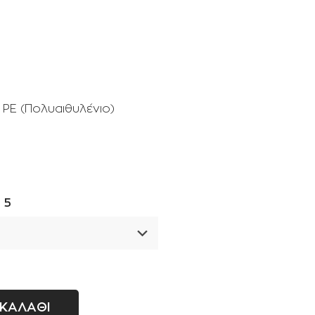
Σταλάκτες - μπεκ
Ρακόρ - πιστόλια βρύσης -
ανέμες
PE (Πολυαιθυλένιο)
 5
ΚΑΛΑΘΙ