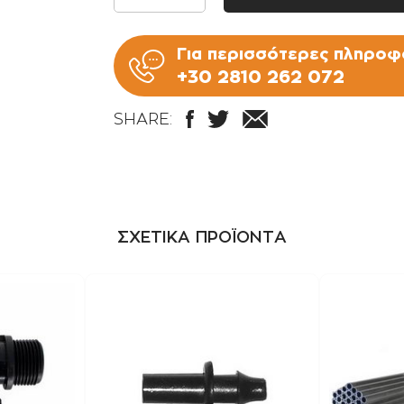
1" Χ 1/2" / +0,20€
Για περισσότερες πληροφο
1" Χ 3/4" / +0,10€
+30 2810 262 072
1" Χ 1" / 0,00€
SHARE:
ΣΧΕΤΙΚΑ ΠΡΟΪΟΝΤΑ