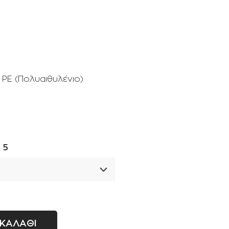
Σταλάκτες - μπεκ
Ρακόρ - πιστόλια βρύσης -
ανέμες
PE (Πολυαιθυλένιο)
 5
ΚΑΛΑΘΙ