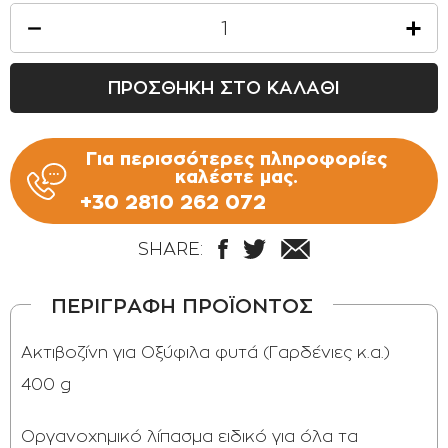
ΟΡΟΙ ΧΡΗΣΗΣ
ΕΠΙΚΟΙΝΩΝΙΑ
ΠΡΟΣΘΗΚΗ ΣΤΟ ΚΑΛΑΘΙ
ΠΟΛΙΤΙΚΗ ΑΠΟΡΡΗΤΟΥ
ΠΟΛΙΤΙΚΗ COOKIES
Για περισσότερες πληροφορίες
ΕΠΙΣΤΡΟΦΕΣ ΠΡΟΪΟΝΤΩΝ
καλέστε μας.
ΤΡΟΠΟΙ ΠΛΗΡΩΜΗΣ
+30 2810 262 072
ΟΡΟΙ ΜΕΤΑΦΟΡΙΚΩΝ
SHARE:
ΑΣΦΑΛΕΙΑ ΣΥΝΑΛΛΑΓΩΝ
ΑΠΟΣΤΟΛΗ ΠΡΟΪΟΝΤΩΝ
ΠΕΡΙΓΡΑΦΗ ΠΡΟΪΟΝΤΟΣ
Ακτιβοζίνη για Οξύφιλα φυτά (Γαρδένιες κ.α.)
400 g
Οργανοχημικό λίπασμα ειδικό για όλα τα