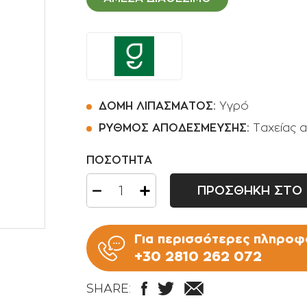
Ποτιστήρια
Φοινικοειδή
Πριόνια Χειρός
Αρωματικά φυτά -
Βότανα
Αναρριχώμενα φυτά
Βολβοί πολυετής
ΔΟΜΗ ΛΙΠΑΣΜΑΤΟΣ:
Υγρό
Κρεμοκλαδή φυτά
ΡΥΘΜΟΣ ΑΠΟΔΕΣΜΕΥΣΗΣ:
Ταχείας 
Αγροστώδη
ΠΟΣΟΤΗΤΑ
Φτέρες
ΠΡΟΣΘΗΚΗ ΣΤΟ 
Για περισσότερες πληροφο
+30 2810 262 072
SHARE: