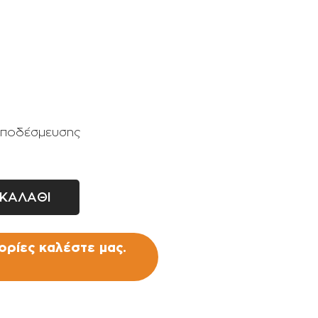
Σταλάκτες - μπεκ
Ρακόρ - πιστόλια βρύσης -
ανέμες
αποδέσμευσης
ΚΑΛΑΘΙ
ρίες καλέστε μας.