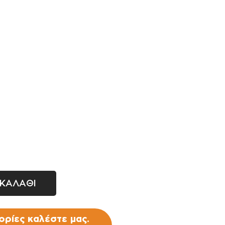
Σταλάκτες - μπεκ
Ρακόρ - πιστόλια βρύσης -
ανέμες
ΚΑΛΑΘΙ
ρίες καλέστε μας.