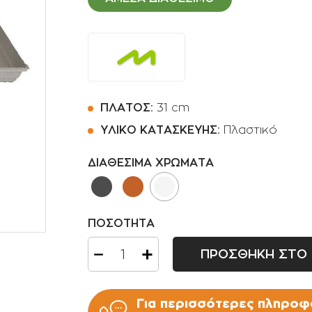
Ποτιστήρια
Φοινικοειδή
Πριόνια Χειρός
Αρωματικά φυτά -
Βότανα
Αναρριχώμενα φυτά
Βολβοί πολυετής
ΠΛΑΤΟΣ:
31 cm
Κρεμοκλαδή φυτά
ΥΛΙΚΟ ΚΑΤΑΣΚΕΥΗΣ:
Πλαστικό
Αγροστώδη
ΔΙΑΘΕΣΙΜΑ ΧΡΩΜΑΤΑ
Φτέρες
ΠΟΣΟΤΗΤΑ
ΠΡΟΣΘΗΚΗ ΣΤΟ 
Για περισσότερες πληροφο