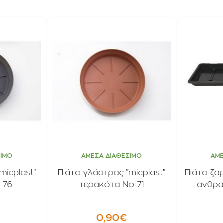
ΣΙΜΟ
ΑΜΕΣΑ ΔΙΑΘΕΣΙΜΟ
ΑΜΕ
micplast"
Πιάτο γλάστρας "micplast"
Πιάτο ζαρ
 76
τερακότα Νο 71
ανθρα
0,90€