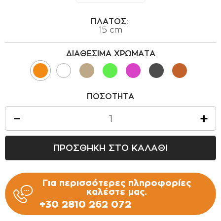
ΟΡΟΙ ΧΡΗΣΗΣ
ΠΛΑΤΟΣ:
ΕΠΙΚΟΙΝΩΝΙΑ
15 cm
ΠΟΛΙΤΙΚΗ ΑΠΟΡΡΗΤΟΥ
ΔΙΑΘΕΣΙΜΑ ΧΡΩΜΑΤΑ
ΠΟΛΙΤΙΚΗ COOKIES
ΕΠΙΣΤΡΟΦΕΣ ΠΡΟΪΟΝΤΩΝ
ΤΡΟΠΟΙ ΠΛΗΡΩΜΗΣ
ΠΟΣΟΤΗΤΑ
ΟΡΟΙ ΜΕΤΑΦΟΡΙΚΩΝ
ΑΣΦΑΛΕΙΑ ΣΥΝΑΛΛΑΓΩΝ
ΠΡΟΣΘΗΚΗ ΣΤΟ ΚΑΛΑΘΙ
ΑΠΟΣΤΟΛΗ ΠΡΟΪΟΝΤΩΝ
Για περισσότερες πληροφορίες
καλέστε μας.
+30 2810 262 072