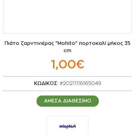
ΣΠΟΡΟΙ - ΒΟΛΒΟΙ
ΠΟΤΙΣΜΑ
ΕΙΔΗ ΚΗΠΟΥ
Πιάτο ζαρντινιέρας "Mohito" πορτοκαλί μήκος 35
cm
ΣΥΣΚΕΥΑΣΙΑ - ΑΠΟΘΗΚΕΥΣΗ- ΕΙΔΗ
ΟΙΝΟΠΟΙΪΑΣ- ΕΙΔΗ ΕΛΑΙΟΣΥΛΛΟΓΗΣ
1,00€
ΔΙΑΚΟΣΜΗΣΗ ΦΥΤΩΝ
ΚΩΔΙΚΟΣ
: #20211116165049
ΦΥΤΟΧΩΜΑΤΑ - ΕΔΑΦΟΒΕΛΤΙΩΤΙΚΑ
ΑΜΕΣΑ ΔΙΑΘΕΣΙΜΟ
ΕΙΔΗ ΚΟΙΜΗΤΗΡΙΟΥ
ΣΧΕΤΙΚΑ ΜΕ ΜΑΣ
ΣΥΜΒΟΥΛΕΣ