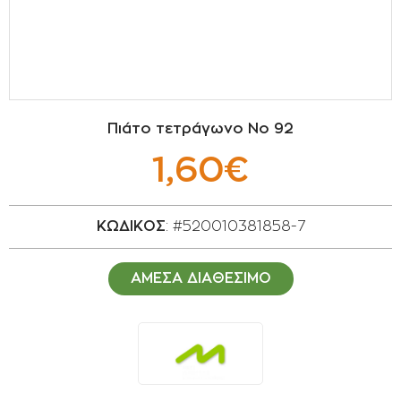
ΣΠΟΡΟΙ - ΒΟΛΒΟΙ
ΠΟΤΙΣΜΑ
ΕΙΔΗ ΚΗΠΟΥ
Πιάτο τετράγωνο Νο 92
ΣΥΣΚΕΥΑΣΙΑ - ΑΠΟΘΗΚΕΥΣΗ- ΕΙΔΗ
1,60€
ΟΙΝΟΠΟΙΪΑΣ- ΕΙΔΗ ΕΛΑΙΟΣΥΛΛΟΓΗΣ
ΔΙΑΚΟΣΜΗΣΗ ΦΥΤΩΝ
ΚΩΔΙΚΟΣ
: #520010381858-7
ΦΥΤΟΧΩΜΑΤΑ - ΕΔΑΦΟΒΕΛΤΙΩΤΙΚΑ
ΑΜΕΣΑ ΔΙΑΘΕΣΙΜΟ
ΕΙΔΗ ΚΟΙΜΗΤΗΡΙΟΥ
ΣΧΕΤΙΚΑ ΜΕ ΜΑΣ
ΣΥΜΒΟΥΛΕΣ