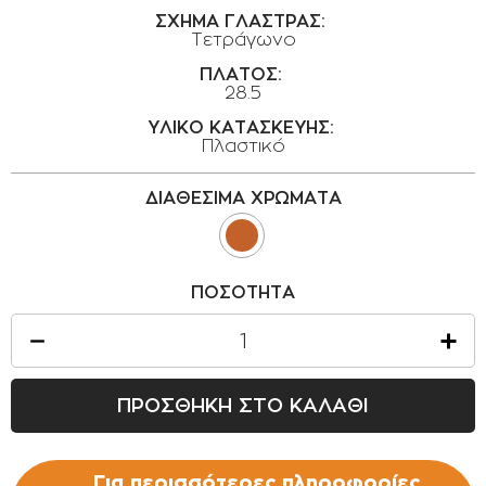
ΟΡΟΙ ΧΡΗΣΗΣ
ΣΧΗΜΑ ΓΛΑΣΤΡΑΣ:
Τετράγωνο
ΕΠΙΚΟΙΝΩΝΙΑ
ΠΛΑΤΟΣ:
28.5
ΠΟΛΙΤΙΚΗ ΑΠΟΡΡΗΤΟΥ
ΥΛΙΚΟ ΚΑΤΑΣΚΕΥΗΣ:
ΠΟΛΙΤΙΚΗ COOKIES
Πλαστικό
ΕΠΙΣΤΡΟΦΕΣ ΠΡΟΪΟΝΤΩΝ
ΔΙΑΘΕΣΙΜΑ ΧΡΩΜΑΤΑ
ΤΡΟΠΟΙ ΠΛΗΡΩΜΗΣ
ΟΡΟΙ ΜΕΤΑΦΟΡΙΚΩΝ
ΑΣΦΑΛΕΙΑ ΣΥΝΑΛΛΑΓΩΝ
ΠΟΣΟΤΗΤΑ
ΑΠΟΣΤΟΛΗ ΠΡΟΪΟΝΤΩΝ
ΠΡΟΣΘΗΚΗ ΣΤΟ ΚΑΛΑΘΙ
Για περισσότερες πληροφορίες