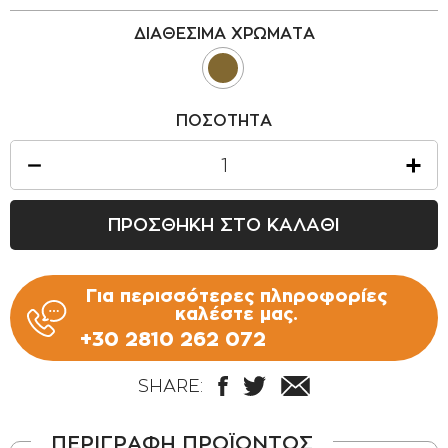
ΟΡΟΙ ΧΡΗΣΗΣ
ΔΙΑΘΕΣΙΜΑ ΧΡΩΜΑΤΑ
ΕΠΙΚΟΙΝΩΝΙΑ
ΠΟΛΙΤΙΚΗ ΑΠΟΡΡΗΤΟΥ
ΠΟΣΟΤΗΤΑ
ΠΟΛΙΤΙΚΗ COOKIES
ΕΠΙΣΤΡΟΦΕΣ ΠΡΟΪΟΝΤΩΝ
ΤΡΟΠΟΙ ΠΛΗΡΩΜΗΣ
ΠΡΟΣΘΗΚΗ ΣΤΟ ΚΑΛΑΘΙ
ΟΡΟΙ ΜΕΤΑΦΟΡΙΚΩΝ
ΑΣΦΑΛΕΙΑ ΣΥΝΑΛΛΑΓΩΝ
Για περισσότερες πληροφορίες
ΑΠΟΣΤΟΛΗ ΠΡΟΪΟΝΤΩΝ
καλέστε μας.
+30 2810 262 072
SHARE:
ΠΕΡΙΓΡΑΦΗ ΠΡΟΪΟΝΤΟΣ