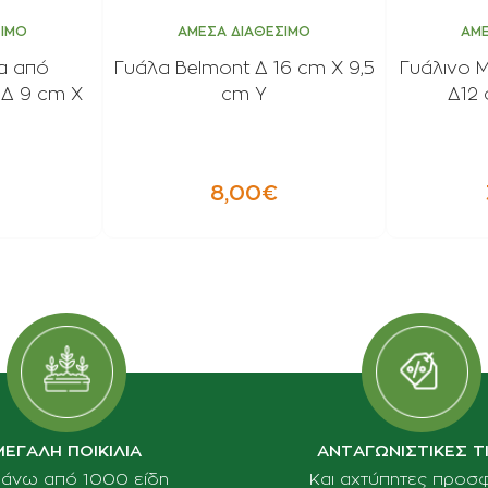
ΣΙΜΟ
ΑΜΕΣΑ ΔΙΑΘΕΣΙΜΟ
ΑΜΕ
α από
Γυάλα Belmont Δ 16 cm X 9,5
Γυάλινο 
 Δ 9 cm X
cm Y
Δ12 
8,00€
ΜΕΓΑΛΗ ΠΟΙΚΙΛΙΑ
ΑΝΤΑΓΩΝΙΣΤΙΚΕΣ Τ
πάνω από 1000 είδη
Και αχτύπητες προσ