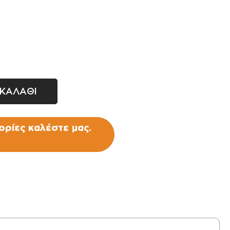
Σταλάκτες - μπεκ
Ρακόρ - πιστόλια βρύσης -
ανέμες
ΚΑΛΑΘΙ
ρίες καλέστε μας.