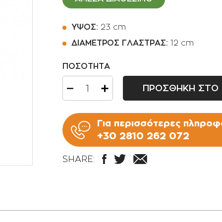
Ποτιστήρια
Φοινικοειδή
Πριόνια Χειρός
ΥΨΟΣ:
23 cm
Αρωματικά φυτά -
Βότανα
ΔΙΑΜΕΤΡΟΣ ΓΛΑΣΤΡΑΣ:
12 cm
Αναρριχώμενα φυτά
ΠΟΣΟΤΗΤΑ
Βολβοί πολυετής
ΠΡΟΣΘΗΚΗ ΣΤΟ 
Κρεμοκλαδή φυτά
Αγροστώδη
Για περισσότερες πληροφο
Φτέρες
+30 2810 262 072
SHARE: