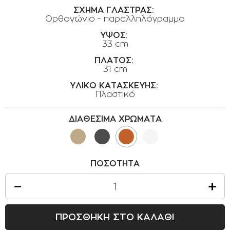
ΟΡΟΙ ΧΡΗΣΗΣ
ΣΧΗΜΑ ΓΛΑΣΤΡΑΣ:
Ορθογώνιο - παραλληλόγραμμο
ΕΠΙΚΟΙΝΩΝΙΑ
ΥΨΟΣ:
33 cm
ΠΟΛΙΤΙΚΗ ΑΠΟΡΡΗΤΟΥ
ΠΛΑΤΟΣ:
ΠΟΛΙΤΙΚΗ COOKIES
31 cm
ΕΠΙΣΤΡΟΦΕΣ ΠΡΟΪΟΝΤΩΝ
ΥΛΙΚΟ ΚΑΤΑΣΚΕΥΗΣ:
Πλαστικό
ΤΡΟΠΟΙ ΠΛΗΡΩΜΗΣ
ΟΡΟΙ ΜΕΤΑΦΟΡΙΚΩΝ
ΔΙΑΘΕΣΙΜΑ ΧΡΩΜΑΤΑ
ΑΣΦΑΛΕΙΑ ΣΥΝΑΛΛΑΓΩΝ
ΑΠΟΣΤΟΛΗ ΠΡΟΪΟΝΤΩΝ
ΠΟΣΟΤΗΤΑ
ΠΡΟΣΘΗΚΗ ΣΤΟ ΚΑΛΑΘΙ