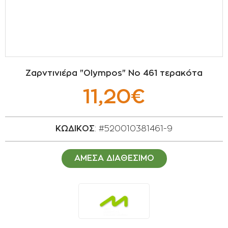
ΣΠΟΡΟΙ - ΒΟΛΒΟΙ
ΠΟΤΙΣΜΑ
ΕΙΔΗ ΚΗΠΟΥ
Ζαρντινιέρα "Olympos" No 461 τερακότα
ΣΥΣΚΕΥΑΣΙΑ - ΑΠΟΘΗΚΕΥΣΗ- ΕΙΔΗ
11,20€
ΟΙΝΟΠΟΙΪΑΣ- ΕΙΔΗ ΕΛΑΙΟΣΥΛΛΟΓΗΣ
ΔΙΑΚΟΣΜΗΣΗ ΦΥΤΩΝ
ΚΩΔΙΚΟΣ
: #520010381461-9
ΦΥΤΟΧΩΜΑΤΑ - ΕΔΑΦΟΒΕΛΤΙΩΤΙΚΑ
ΑΜΕΣΑ ΔΙΑΘΕΣΙΜΟ
ΕΙΔΗ ΚΟΙΜΗΤΗΡΙΟΥ
ΣΧΕΤΙΚΑ ΜΕ ΜΑΣ
ΣΥΜΒΟΥΛΕΣ