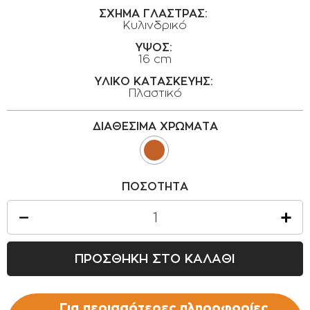
ΟΡΟΙ ΧΡΗΣΗΣ
ΣΧΗΜΑ ΓΛΑΣΤΡΑΣ:
Κυλινδρικό
ΕΠΙΚΟΙΝΩΝΙΑ
ΥΨΟΣ:
16 cm
ΠΟΛΙΤΙΚΗ ΑΠΟΡΡΗΤΟΥ
ΥΛΙΚΟ ΚΑΤΑΣΚΕΥΗΣ:
ΠΟΛΙΤΙΚΗ COOKIES
Πλαστικό
ΕΠΙΣΤΡΟΦΕΣ ΠΡΟΪΟΝΤΩΝ
ΔΙΑΘΕΣΙΜΑ ΧΡΩΜΑΤΑ
ΤΡΟΠΟΙ ΠΛΗΡΩΜΗΣ
ΟΡΟΙ ΜΕΤΑΦΟΡΙΚΩΝ
ΑΣΦΑΛΕΙΑ ΣΥΝΑΛΛΑΓΩΝ
ΠΟΣΟΤΗΤΑ
ΑΠΟΣΤΟΛΗ ΠΡΟΪΟΝΤΩΝ
ΠΡΟΣΘΗΚΗ ΣΤΟ ΚΑΛΑΘΙ
Για περισσότερες πληροφορίες