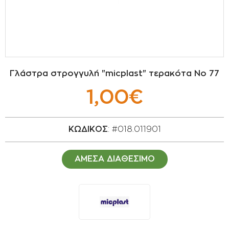
ΣΠΟΡΟΙ - ΒΟΛΒΟΙ
ΠΟΤΙΣΜΑ
ΕΙΔΗ ΚΗΠΟΥ
Γλάστρα στρογγυλή "micplast" τερακότα No 77
ΣΥΣΚΕΥΑΣΙΑ - ΑΠΟΘΗΚΕΥΣΗ- ΕΙΔΗ
1,00€
ΟΙΝΟΠΟΙΪΑΣ- ΕΙΔΗ ΕΛΑΙΟΣΥΛΛΟΓΗΣ
ΔΙΑΚΟΣΜΗΣΗ ΦΥΤΩΝ
ΚΩΔΙΚΟΣ
: #018.011901
ΦΥΤΟΧΩΜΑΤΑ - ΕΔΑΦΟΒΕΛΤΙΩΤΙΚΑ
ΑΜΕΣΑ ΔΙΑΘΕΣΙΜΟ
ΕΙΔΗ ΚΟΙΜΗΤΗΡΙΟΥ
ΣΧΕΤΙΚΑ ΜΕ ΜΑΣ
ΣΥΜΒΟΥΛΕΣ