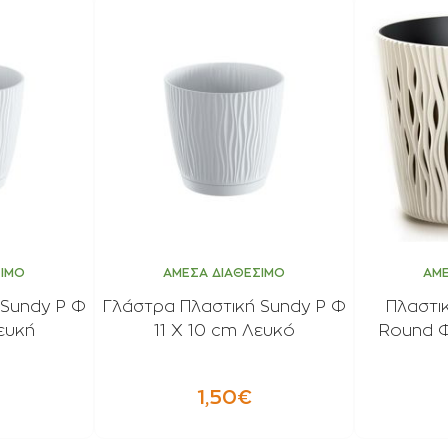
ΣΙΜΟ
ΑΜΕΣΑ ΔΙΑΘΕΣΙΜΟ
ΑΜΕ
 Sundy P Φ
Γλάστρα Πλαστική Sundy P Φ
Πλαστι
ευκή
11 Χ 10 cm Λευκό
Round Φ
1,50€