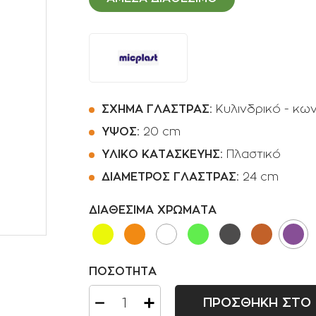
Ποτιστήρια
Φοινικοειδή
Πριόνια Χειρός
Αρωματικά φυτά -
Βότανα
Αναρριχώμενα φυτά
Βολβοί πολυετής
ΣΧΗΜΑ ΓΛΑΣΤΡΑΣ:
Κυλινδρικό - κων
Κρεμοκλαδή φυτά
ΥΨΟΣ:
20 cm
ΥΛΙΚΟ ΚΑΤΑΣΚΕΥΗΣ:
Πλαστικό
Αγροστώδη
ΔΙΑΜΕΤΡΟΣ ΓΛΑΣΤΡΑΣ:
24 cm
Φτέρες
ΔΙΑΘΕΣΙΜΑ ΧΡΩΜΑΤΑ
ΠΟΣΟΤΗΤΑ
ΠΡΟΣΘΗΚΗ ΣΤΟ 