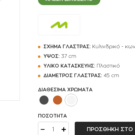
Ποτιστήρια
Φοινικοειδή
Πριόνια Χειρός
Αρωματικά φυτά -
Βότανα
Αναρριχώμενα φυτά
Βολβοί πολυετής
ΣΧΗΜΑ ΓΛΑΣΤΡΑΣ:
Κυλινδρικό - κων
Κρεμοκλαδή φυτά
ΥΨΟΣ:
37 cm
ΥΛΙΚΟ ΚΑΤΑΣΚΕΥΗΣ:
Πλαστικό
Αγροστώδη
ΔΙΑΜΕΤΡΟΣ ΓΛΑΣΤΡΑΣ:
45 cm
Φτέρες
ΔΙΑΘΕΣΙΜΑ ΧΡΩΜΑΤΑ
ΠΟΣΟΤΗΤΑ
ΠΡΟΣΘΗΚΗ ΣΤΟ 