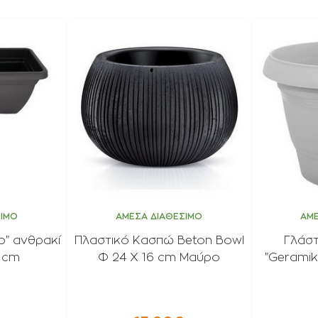
ΣΙΜΟ
ΑΜΕΣΑ ΔΙΑΘΕΣΙΜΟ
ΑΜΕ
o" ανθρακί
Πλαστικό Κασπώ Beton Βowl
Γλάσ
0 cm
Φ 24 Χ 16 cm Μαύρο
"Geramik