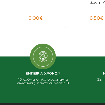
13,5cm Υ
6,00€
6,50€
ΕΜΠΕΙΡΙΑ ΧΡΟΝΩΝ
15 χρόνια δίπλα σας......πάντα
Σε 
ειλικρινείς.....παντα συνεπείς !!!