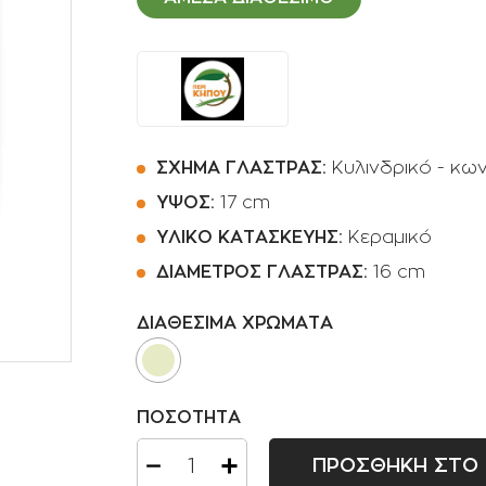
Ποτιστήρια
Φοινικοειδή
Πριόνια Χειρός
Αρωματικά φυτά -
Βότανα
Αναρριχώμενα φυτά
Βολβοί πολυετής
ΣΧΗΜΑ ΓΛΑΣΤΡΑΣ:
Κυλινδρικό - κων
Κρεμοκλαδή φυτά
ΥΨΟΣ:
17 cm
ΥΛΙΚΟ ΚΑΤΑΣΚΕΥΗΣ:
Κεραμικό
Αγροστώδη
ΔΙΑΜΕΤΡΟΣ ΓΛΑΣΤΡΑΣ:
16 cm
Φτέρες
ΔΙΑΘΕΣΙΜΑ ΧΡΩΜΑΤΑ
ΠΟΣΟΤΗΤΑ
ΠΡΟΣΘΗΚΗ ΣΤΟ 