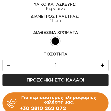
ΥΛΙΚΟ ΚΑΤΑΣΚΕΥΗΣ:
ΟΡΟΙ ΧΡΗΣΗΣ
Κεραμικό
ΕΠΙΚΟΙΝΩΝΙΑ
ΔΙΑΜΕΤΡΟΣ ΓΛΑΣΤΡΑΣ:
11 cm
ΠΟΛΙΤΙΚΗ ΑΠΟΡΡΗΤΟΥ
ΠΟΛΙΤΙΚΗ COOKIES
ΔΙΑΘΕΣΙΜΑ ΧΡΩΜΑΤΑ
ΕΠΙΣΤΡΟΦΕΣ ΠΡΟΪΟΝΤΩΝ
ΤΡΟΠΟΙ ΠΛΗΡΩΜΗΣ
ΠΟΣΟΤΗΤΑ
ΟΡΟΙ ΜΕΤΑΦΟΡΙΚΩΝ
ΑΣΦΑΛΕΙΑ ΣΥΝΑΛΛΑΓΩΝ
ΑΠΟΣΤΟΛΗ ΠΡΟΪΟΝΤΩΝ
ΠΡΟΣΘΗΚΗ ΣΤΟ ΚΑΛΑΘΙ
Για περισσότερες πληροφορίες
καλέστε μας.
+30 2810 262 072