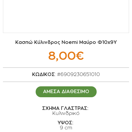
ΣΠΟΡΟΙ - ΒΟΛΒΟΙ
ΠΟΤΙΣΜΑ
ΕΙΔΗ ΚΗΠΟΥ
Κασπώ Κύλινδρος Noemi Μαύρο Φ10x9Υ
ΣΥΣΚΕΥΑΣΙΑ - ΑΠΟΘΗΚΕΥΣΗ- ΕΙΔΗ
8,00€
ΟΙΝΟΠΟΙΪΑΣ- ΕΙΔΗ ΕΛΑΙΟΣΥΛΛΟΓΗΣ
ΔΙΑΚΟΣΜΗΣΗ ΦΥΤΩΝ
ΚΩΔΙΚΟΣ
: #6909230651010
ΦΥΤΟΧΩΜΑΤΑ - ΕΔΑΦΟΒΕΛΤΙΩΤΙΚΑ
ΑΜΕΣΑ ΔΙΑΘΕΣΙΜΟ
ΕΙΔΗ ΚΟΙΜΗΤΗΡΙΟΥ
ΣΧΗΜΑ ΓΛΑΣΤΡΑΣ:
Κυλινδρικό
ΣΧΕΤΙΚΑ ΜΕ ΜΑΣ
ΥΨΟΣ:
ΣΥΜΒΟΥΛΕΣ
9 cm