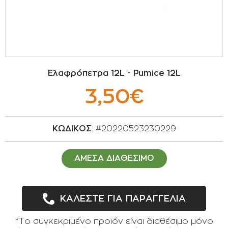
ΣΠΟΡΟΙ - ΒΟΛΒΟΙ
ΠΟΤΙΣΜΑ
ΕΙΔΗ ΚΗΠΟΥ
Eλαφρόπετρα 12L - Pumice 12L
ΣΥΣΚΕΥΑΣΙΑ - ΑΠΟΘΗΚΕΥΣΗ- ΕΙΔΗ
3,50€
ΟΙΝΟΠΟΙΪΑΣ- ΕΙΔΗ ΕΛΑΙΟΣΥΛΛΟΓΗΣ
ΔΙΑΚΟΣΜΗΣΗ ΦΥΤΩΝ
ΚΩΔΙΚΟΣ
: #20220523230229
ΦΥΤΟΧΩΜΑΤΑ - ΕΔΑΦΟΒΕΛΤΙΩΤΙΚΑ
ΑΜΕΣΑ ΔΙΑΘΕΣΙΜΟ
ΕΙΔΗ ΚΟΙΜΗΤΗΡΙΟΥ
ΚΑΛΕΣΤΕ ΓΙΑ ΠΑΡΑΓΓΕΛΙΑ
ΣΧΕΤΙΚΑ ΜΕ ΜΑΣ
ΣΥΜΒΟΥΛΕΣ
*Το συγκεκριμένο προϊόν είναι διαθέσιμο μόνο