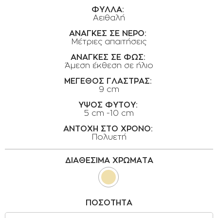
ΟΡΟΙ ΧΡΗΣΗΣ
ΦΥΛΛΑ:
Αειθαλή
ΕΠΙΚΟΙΝΩΝΙΑ
ΑΝΑΓΚΕΣ ΣΕ ΝΕΡΟ:
Μέτριες απαιτήσεις
ΠΟΛΙΤΙΚΗ ΑΠΟΡΡΗΤΟΥ
ΑΝΑΓΚΕΣ ΣΕ ΦΩΣ:
ΠΟΛΙΤΙΚΗ COOKIES
Άμεση έκθεση σε ήλιο
ΕΠΙΣΤΡΟΦΕΣ ΠΡΟΪΟΝΤΩΝ
ΜΕΓΕΘΟΣ ΓΛΑΣΤΡΑΣ:
9 cm
ΤΡΟΠΟΙ ΠΛΗΡΩΜΗΣ
ΥΨΟΣ ΦΥΤΟΥ:
ΟΡΟΙ ΜΕΤΑΦΟΡΙΚΩΝ
5 cm -10 cm
ΑΣΦΑΛΕΙΑ ΣΥΝΑΛΛΑΓΩΝ
ΑΝΤΟΧΗ ΣΤΟ ΧΡΟΝΟ:
Πολυετή
ΑΠΟΣΤΟΛΗ ΠΡΟΪΟΝΤΩΝ
ΔΙΑΘΕΣΙΜΑ ΧΡΩΜΑΤΑ
ΠΟΣΟΤΗΤΑ