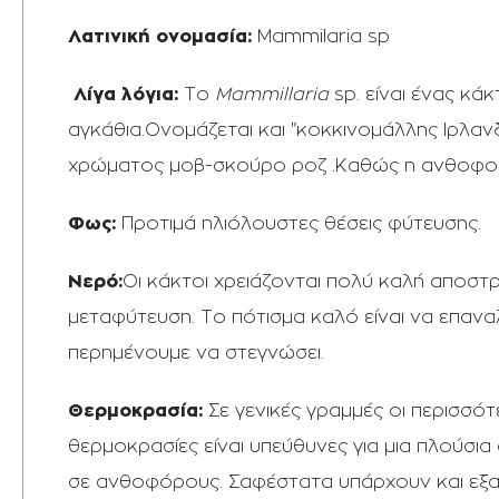
Λατινική ονομασία:
Mammilaria sp
Λίγα λόγια:
To
Mammillaria
sp.
είναι ένας κά
αγκάθια.Ονομάζεται και "κοκκινομάλλης Ιρλα
χρώματος μοβ-σκούρο ροζ .Καθώς η ανθοφορί
Φως:
Προτιμά ηλιόλουστες θέσεις φύτευσης.
Νερό:
Οι κάκτοι χρειάζονται πολύ καλή αποστρ
μεταφύτευση. Το πότισμα καλό είναι να επαν
περημένουμε να στεγνώσει.
Θερμοκρασία:
Σε γενικές γραμμές οι περισσό
θερμοκρασίες είναι υπεύθυνες για μια πλού
σε ανθοφόρους. Σαφέστατα υπάρχουν και εξαιρ