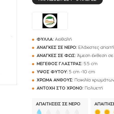
Ποτιστήρια
Φοινικοειδή
Πριόνια Χειρός
Αρωματικά φυτά -
Βότανα
Αναρριχώμενα φυτά
Βολβοί πολυετής
ΦΥΛΛΑ:
Αειθαλή
Κρεμοκλαδή φυτά
ΑΝΑΓΚΕΣ ΣΕ ΝΕΡΟ:
Ελάχιστες απαιτή
ΑΝΑΓΚΕΣ ΣΕ ΦΩΣ:
Άμεση έκθεση σε
Αγροστώδη
ΜΕΓΕΘΟΣ ΓΛΑΣΤΡΑΣ:
5.5 cm
Φτέρες
ΥΨΟΣ ΦΥΤΟΥ:
5 cm -10 cm
ΧΡΩΜΑ ΑΝΘΟΥΣ:
Ποικιλία χρωμάτω
ΑΝΤΟΧΗ ΣΤΟ ΧΡΟΝΟ:
Πολυετή
ΑΠΑΙΤΗΣΕΙΣ ΣΕ ΝΕΡΟ
ΑΠΑΙΤΗΣΕ