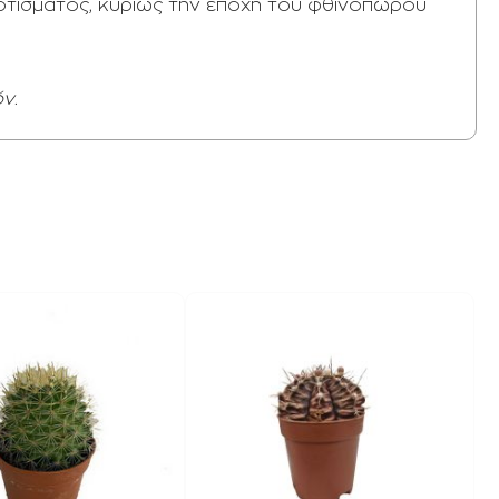
οτίσματος, κυρίως την εποχή του φθινοπώρου
ν.