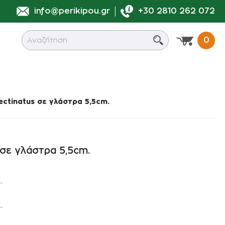
info@perikipou.gr
+30 2810 262 072
0
0
ectinatus σε γλάστρα 5,5cm.
ά
σης
Συνδεσμολογία Φις
υτά
νες
 σε γλάστρα 5,5cm.
Συνδεσμολογία Lock
ροι Σωλήνες
Συνδεσμολογία Κοχλιωτά
Διάφορα εξαρτήματα
συνδεσμολογίας