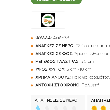
Ποτιστήρια
Φοινικοειδή
Πριόνια Χειρός
Αρωματικά φυτά -
Βότανα
Αναρριχώμενα φυτά
Βολβοί πολυετής
ΦΥΛΛΑ:
Αειθαλή
Κρεμοκλαδή φυτά
ΑΝΑΓΚΕΣ ΣΕ ΝΕΡΟ:
Ελάχιστες απαιτή
ΑΝΑΓΚΕΣ ΣΕ ΦΩΣ:
Άμεση έκθεση σε
Αγροστώδη
ΜΕΓΕΘΟΣ ΓΛΑΣΤΡΑΣ:
5.5 cm
Φτέρες
ΥΨΟΣ ΦΥΤΟΥ:
5 cm -10 cm
ΧΡΩΜΑ ΑΝΘΟΥΣ:
Ποικιλία χρωμάτω
ΑΝΤΟΧΗ ΣΤΟ ΧΡΟΝΟ:
Πολυετή
ΑΠΑΙΤΗΣΕΙΣ ΣΕ ΝΕΡΟ
ΑΠΑΙΤΗΣΕ