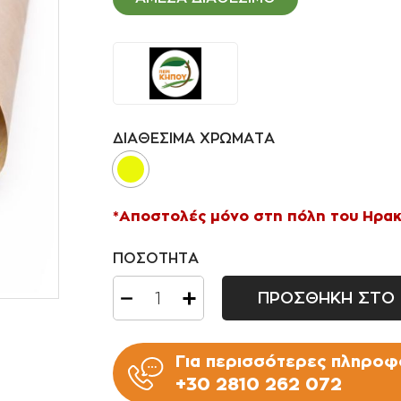
Ποτιστήρια
Φοινικοειδή
Πριόνια Χειρός
Αρωματικά φυτά -
Βότανα
Αναρριχώμενα φυτά
Βολβοί πολυετής
ΔΙΑΘΕΣΙΜΑ ΧΡΩΜΑΤΑ
Κρεμοκλαδή φυτά
Αγροστώδη
*Αποστολές μόνο στη πόλη του Ηρακ
Φτέρες
ΠΟΣΟΤΗΤΑ
ΠΡΟΣΘΗΚΗ ΣΤΟ 
Για περισσότερες πληροφο
+30 2810 262 072