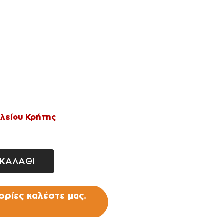
Σταλάκτες - μπεκ
Ρακόρ - πιστόλια βρύσης -
ανέμες
λείου Κρήτης
ΚΑΛΑΘΙ
ρίες καλέστε μας.