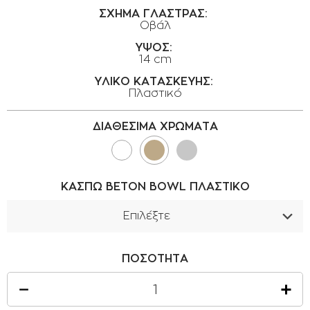
ΟΡΟΙ ΧΡΗΣΗΣ
ΣΧΗΜΑ ΓΛΑΣΤΡΑΣ:
Οβάλ
ΕΠΙΚΟΙΝΩΝΙΑ
ΥΨΟΣ:
14 cm
ΠΟΛΙΤΙΚΗ ΑΠΟΡΡΗΤΟΥ
ΥΛΙΚΟ ΚΑΤΑΣΚΕΥΗΣ:
ΠΟΛΙΤΙΚΗ COOKIES
Πλαστικό
ΕΠΙΣΤΡΟΦΕΣ ΠΡΟΪΟΝΤΩΝ
ΔΙΑΘΕΣΙΜΑ ΧΡΩΜΑΤΑ
ΤΡΟΠΟΙ ΠΛΗΡΩΜΗΣ
ΟΡΟΙ ΜΕΤΑΦΟΡΙΚΩΝ
ΑΣΦΑΛΕΙΑ ΣΥΝΑΛΛΑΓΩΝ
ΚΑΣΠΩ BETON BOWL ΠΛΑΣΤΙΚΌ
ΑΠΟΣΤΟΛΗ ΠΡΟΪΟΝΤΩΝ
Επιλέξτε
DKB 240 : Φ 24 Χ 16 cm / 0,00€
ΠΟΣΟΤΗΤΑ
DKB 290 : Φ 29 Χ 20 cm / +5,00€