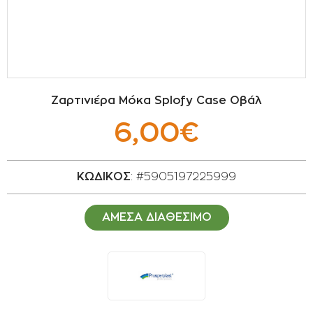
ΣΠΟΡΟΙ - ΒΟΛΒΟΙ
ΠΟΤΙΣΜΑ
ΕΙΔΗ ΚΗΠΟΥ
Ζαρτινιέρα Μόκα Splofy Case Οβάλ
ΣΥΣΚΕΥΑΣΙΑ - ΑΠΟΘΗΚΕΥΣΗ- ΕΙΔΗ
6,00€
ΟΙΝΟΠΟΙΪΑΣ- ΕΙΔΗ ΕΛΑΙΟΣΥΛΛΟΓΗΣ
ΔΙΑΚΟΣΜΗΣΗ ΦΥΤΩΝ
ΚΩΔΙΚΟΣ
: #5905197225999
ΦΥΤΟΧΩΜΑΤΑ - ΕΔΑΦΟΒΕΛΤΙΩΤΙΚΑ
ΑΜΕΣΑ ΔΙΑΘΕΣΙΜΟ
ΕΙΔΗ ΚΟΙΜΗΤΗΡΙΟΥ
ΣΧΕΤΙΚΑ ΜΕ ΜΑΣ
ΣΥΜΒΟΥΛΕΣ